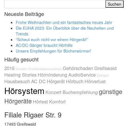
Neueste Beiträge
Frohe Weihnachten und ein fantastisches neues Jahr
Die EUHA 2023: Ein Überblick über die Neuheiten und
Trends
“Scheut euch nicht vor einem Hörgerät!”
AC/DC-Sänger braucht Hörhilfe
Unsere Empfehlungen für Bücherwürmer!
Häufig gesucht
2016
Gehörschaden
Greifswald
Dresden
Krankenkassenzuschuss
Hearing Stories
Hörminderung
AudioService
Eislingen
Hausbesuch
AC DC
Hörgerät
Hörbuch
Hörverlust
Hörsystem
günstige
Konzert
Buchempfehlung
Hörgeräte
Hörtest
Komfort
Filiale Rigaer Str. 9
17493 Greifswald