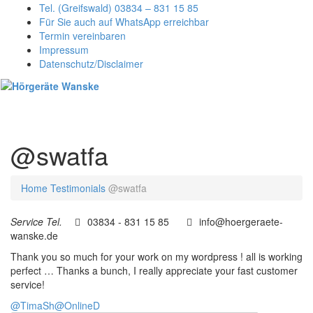
Tel. (Greifswald) 03834 – 831 15 85
Für Sie auch auf WhatsApp erreichbar
Termin vereinbaren
Impressum
Datenschutz/Disclaimer
Toggl
naviga
@swatfa
Home
Testimonials
@swatfa
Service Tel.
03834 - 831 15 85
info@hoergeraete-
wanske.de
Thank you so much for your work on my wordpress ! all is working
perfect … Thanks a bunch, I really appreciate your fast customer
service!
@TimaSh
@OnlineD