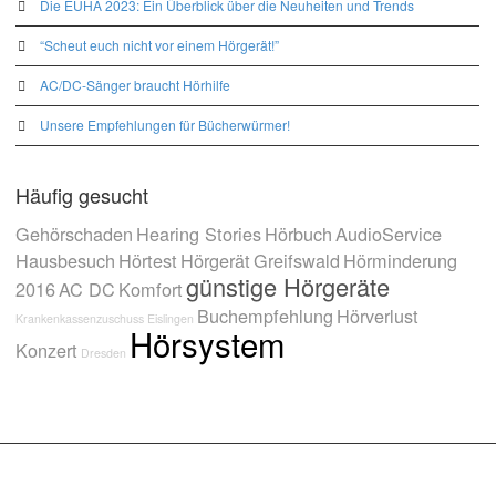
Die EUHA 2023: Ein Überblick über die Neuheiten und Trends
“Scheut euch nicht vor einem Hörgerät!”
AC/DC-Sänger braucht Hörhilfe
Unsere Empfehlungen für Bücherwürmer!
Häufig gesucht
Gehörschaden
Hearing Stories
Hörbuch
AudioService
Hausbesuch
Hörtest
Hörgerät
Greifswald
Hörminderung
günstige Hörgeräte
2016
AC DC
Komfort
Buchempfehlung
Hörverlust
Krankenkassenzuschuss
Eislingen
Hörsystem
Konzert
Dresden