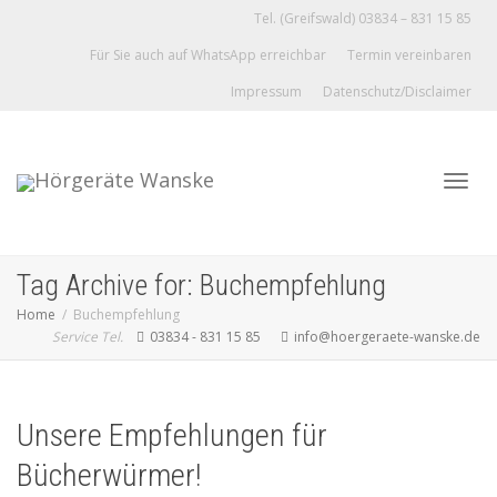
Tel. (Greifswald) 03834 – 831 15 85
Für Sie auch auf WhatsApp erreichbar
Termin vereinbaren
Impressum
Datenschutz/Disclaimer
Toggl
Tag Archive for: Buchempfehlung
Home
Buchempfehlung
Service Tel.
03834 - 831 15 85
info@hoergeraete-wanske.de
navig
Unsere Empfehlungen für
Bücherwürmer!