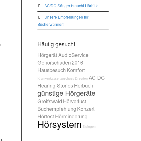
AC/DC-Sänger braucht Hörhilfe
Unsere Empfehlungen für
Bücherwürmer!
Häufig gesucht
h
Hörgerät
AudioService
Gehörschaden
2016
Hausbesuch
Komfort
AC DC
Krankenkassenzuschuss
Dresden
Hearing Stories
Hörbuch
günstige Hörgeräte
Greifswald
Hörverlust
Buchempfehlung
Konzert
Hörtest
Hörminderung
Hörsystem
Eislingen
al