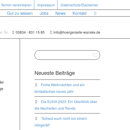
Termin vereinbaren
Impressum
Datenschutz/Disclaimer
Gut zu wissen
Jobs
News
Kontakt
e Tel.
03834 - 831 15 85
info@hoergeraete-wanske.de
Neueste Beiträge
der
Frohe Weihnachten und ein
ge
fantastisches neues Jahr
Die EUHA 2023: Ein Überblick über
die Neuheiten und Trends
“Scheut euch nicht vor einem
Hörgerät!”