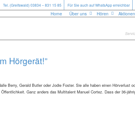
Tel. (Greifswald) 03834 – 831 15 85
Für Sie auch auf WhatsApp erreichbar
Home
Über uns
Hören
Aktionen
Servic
em Hörgerät!”
alle Berry, Gerald Butler oder Jodie Foster. Sie alle haben einen Hörverlust o
r Öffentlichkeit. Ganz anders das Multitalent Manuel Cortez. Dass der 36-jähri