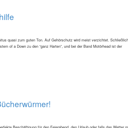
ilfe
itus quasi zum guten Ton. Auf Gehörschutz wird meist verzichtet. Schließlic
stem of a Down zu den “ganz Harten”, und bei der Band Motörhead ist der
Bücherwürmer!
perfekte Beschäftigung für den Feierabend, den Urlaub oder falls das Wetter m