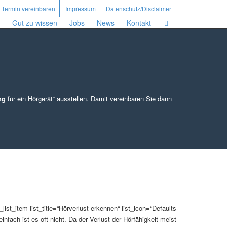
Termin vereinbaren
Impressum
Datenschutz/Disclaimer
Gut zu wissen
Jobs
News
Kontakt
ng
für ein Hörgerät“ ausstellen. Damit vereinbaren Sie dann
ist_item list_title=“Hörverlust erkennen“ list_icon=“Defaults-
nfach ist es oft nicht. Da der Verlust der Hörfähigkeit meist