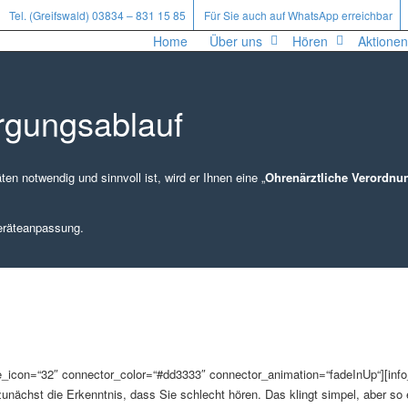
Tel. (Greifswald) 03834 – 831 15 85
Für Sie auch auf WhatsApp erreichbar
Home
Über uns
Hören
Aktionen
rgungsablauf
en notwendig und sinnvoll ist, wird er Ihnen eine „
Ohrenärztliche Verordnu
geräteanpassung.
ize_icon=“32″ connector_color=“#dd3333″ connector_animation=“fadeInUp“][info_l
nächst die Erkenntnis, dass Sie schlecht hören. Das klingt simpel, aber so ei