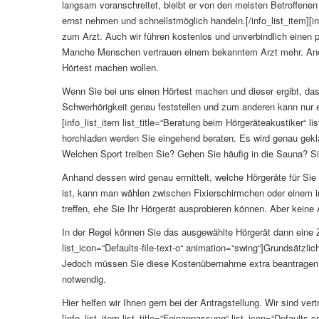
langsam voranschreitet, bleibt er von den meisten Betroffenen
ernst nehmen und schnellstmöglich handeln.[/info_list_item][i
zum Arzt. Auch wir führen kostenlos und unverbindlich einen 
Manche Menschen vertrauen einem bekanntem Arzt mehr. Andere
Hörtest machen wollen.
Wenn Sie bei uns einen Hörtest machen und dieser ergibt, da
Schwerhörigkeit genau feststellen und zum anderen kann nur er
[info_list_item list_title=“Beratung beim Hörgeräteakustiker“ 
horchladen werden Sie eingehend beraten. Es wird genau gekl
Welchen Sport treiben Sie? Gehen Sie häufig in die Sauna? Sin
Anhand dessen wird genau ermittelt, welche Hörgeräte für Sie 
ist, kann man wählen zwischen Fixierschirmchen oder einem 
treffen, ehe Sie Ihr Hörgerät ausprobieren können. Aber keine 
In der Regel können Sie das ausgewählte Hörgerät dann eine Ze
list_icon=“Defaults-file-text-o“ animation=“swing“]Grundsätzl
Jedoch müssen Sie diese Kostenübernahme extra beantragen.
notwendig.
Hier helfen wir Ihnen gern bei der Antragstellung. Wir sind ver
[info_list_item list_title=“Feinanpassung“ list_icon=“Defaul