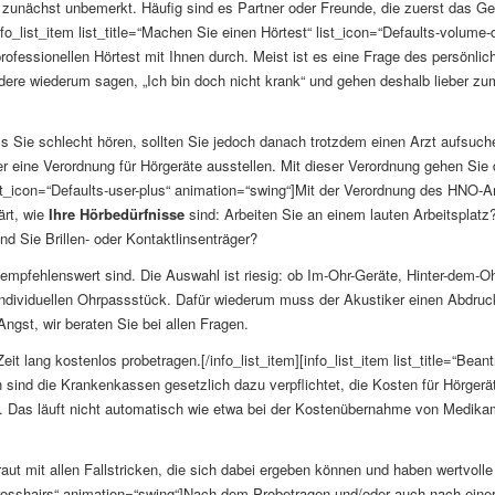
 zunächst unbemerkt. Häufig sind es Partner oder Freunde, die zuerst das Gef
nfo_list_item list_title=“Machen Sie einen Hörtest“ list_icon=“Defaults-volum
professionellen Hörtest mit Ihnen durch. Meist ist es eine Frage des persö
 wiederum sagen, „Ich bin doch nicht krank“ und gehen deshalb lieber zum 
ss Sie schlecht hören, sollten Sie jedoch danach trotzdem einen Arzt aufsuc
 eine Verordnung für Hörgeräte ausstellen. Mit dieser Verordnung gehen Sie d
list_icon=“Defaults-user-plus“ animation=“swing“]Mit der Verordnung des HNO-
ärt, wie
Ihre Hörbedürfnisse
sind: Arbeiten Sie an einem lauten Arbeitsplatz?
d Sie Brillen- oder Kontaktlinsenträger?
empfehlenswert sind. Die Auswahl ist riesig: ob Im-Ohr-Geräte, Hinter-dem-Oh
individuellen Ohrpassstück. Dafür wiederum muss der Akustiker einen Abdru
Angst, wir beraten Sie bei allen Fragen.
it lang kostenlos probetragen.[/info_list_item][info_list_item list_title=“B
ich sind die Krankenkassen gesetzlich dazu verpflichtet, die Kosten für Hörg
 Das läuft nicht automatisch wie etwa bei der Kostenübernahme von Medik
traut mit allen Fallstricken, die sich dabei ergeben können und haben wertvolle
ts-crosshairs“ animation=“swing“]Nach dem Probetragen und/oder auch nach ein