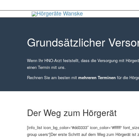
Grundsätzlicher Verso
Wenn Ihr HNO-Arzt feststellt, dass die Versorgung mit Hörgerät
einen Termin mit uns.
Rechnen Sie am besten mit
mehreren Terminen
für die Hör
Der Weg zum Hörgerät
[info_list icon_bg_color=“#dd3333″ icon_color=“#ffffff“ font_s
group users“]Der erste Schritt auf dem Weg zum Hörgerät ist zu