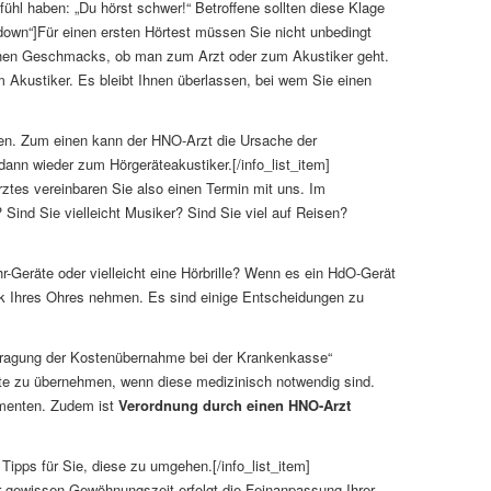
ühl haben: „Du hörst schwer!“ Betroffene sollten diese Klage
e-down“]Für einen ersten Hörtest müssen Sie nicht unbedingt
nlichen Geschmacks, ob man zum Arzt oder zum Akustiker geht.
Akustiker. Es bleibt Ihnen überlassen, bei wem Sie einen
hen. Zum einen kann der HNO-Arzt die Ursache der
ann wieder zum Hörgeräteakustiker.[/info_list_item]
Arztes vereinbaren Sie also einen Termin mit uns. Im
 Sind Sie vielleicht Musiker? Sind Sie viel auf Reisen?
r-Geräte oder vielleicht eine Hörbrille? Wenn es ein HdO-Gerät
ck Ihres Ohres nehmen. Es sind einige Entscheidungen zu
eantragung der Kostenübernahme bei der Krankenkasse“
eräte zu übernehmen, wenn diese medizinisch notwendig sind.
amenten. Zudem ist
Verordnung durch einen HNO-Arzt
 Tipps für Sie, diese zu umgehen.[/info_list_item]
er gewissen Gewöhnungszeit erfolgt die Feinanpassung Ihrer