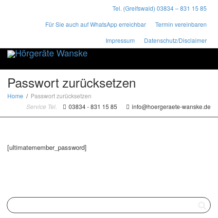
Tel. (Greifswald) 03834 – 831 15 85
Für Sie auch auf WhatsApp erreichbar
Termin vereinbaren
Impressum
Datenschutz/Disclaimer
Toggle
naviga
Passwort zurücksetzen
Home
Passwort zurücksetzen
Service Tel.
03834 - 831 15 85
info@hoergeraete-wanske.de
[ultimatemember_password]