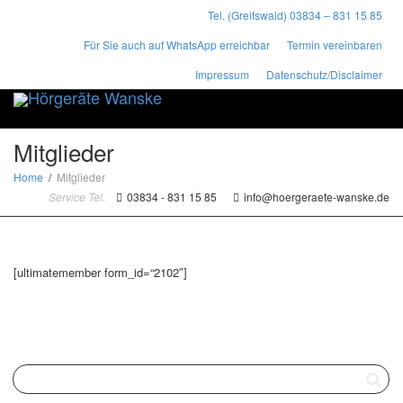
Tel. (Greifswald) 03834 – 831 15 85
Für Sie auch auf WhatsApp erreichbar
Termin vereinbaren
Impressum
Datenschutz/Disclaimer
Toggle
naviga
Mitglieder
Home
Mitglieder
Service Tel.
03834 - 831 15 85
info@hoergeraete-wanske.de
[ultimatemember form_id=“2102″]