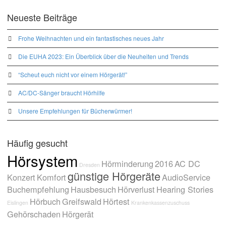
Neueste Beiträge
Frohe Weihnachten und ein fantastisches neues Jahr
Die EUHA 2023: Ein Überblick über die Neuheiten und Trends
“Scheut euch nicht vor einem Hörgerät!”
AC/DC-Sänger braucht Hörhilfe
Unsere Empfehlungen für Bücherwürmer!
Häufig gesucht
Hörsystem
Hörminderung
2016
AC DC
Dresden
günstige Hörgeräte
Konzert
Komfort
AudioService
Buchempfehlung
Hausbesuch
Hörverlust
Hearing Stories
Hörbuch
Greifswald
Hörtest
Eislingen
Krankenkassenzuschuss
Gehörschaden
Hörgerät