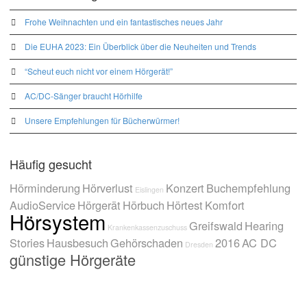
Frohe Weihnachten und ein fantastisches neues Jahr
Die EUHA 2023: Ein Überblick über die Neuheiten und Trends
“Scheut euch nicht vor einem Hörgerät!”
AC/DC-Sänger braucht Hörhilfe
Unsere Empfehlungen für Bücherwürmer!
Häufig gesucht
Hörminderung
Hörverlust
Konzert
Buchempfehlung
Eislingen
AudioService
Hörgerät
Hörbuch
Hörtest
Komfort
Hörsystem
Greifswald
Hearing
Krankenkassenzuschuss
Stories
Hausbesuch
Gehörschaden
2016
AC DC
Dresden
günstige Hörgeräte