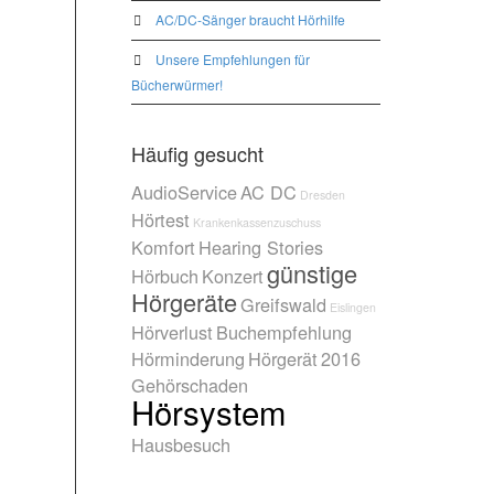
AC/DC-Sänger braucht Hörhilfe
Unsere Empfehlungen für
Bücherwürmer!
Häufig gesucht
AudioService
AC DC
Dresden
Hörtest
Krankenkassenzuschuss
Komfort
Hearing Stories
günstige
Hörbuch
Konzert
Hörgeräte
Greifswald
Eislingen
Hörverlust
Buchempfehlung
Hörminderung
Hörgerät
2016
Gehörschaden
Hörsystem
Hausbesuch