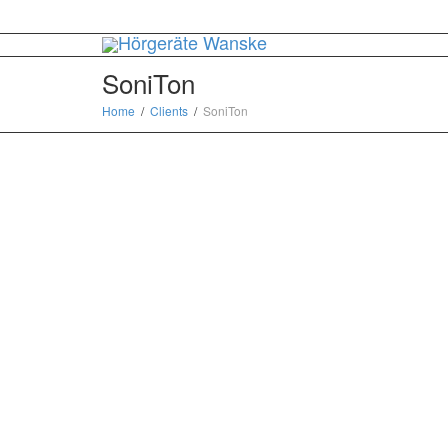
SoniTon
Home
Clients
SoniTon