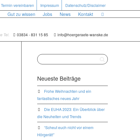
Termin vereinbaren
Impressum
Datenschutz/Disclaimer
Gut zu wissen
Jobs
News
Kontakt
e Tel.
03834 - 831 15 85
info@hoergeraete-wanske.de
Neueste Beiträge
Frohe Weihnachten und ein
fantastisches neues Jahr
Die EUHA 2023: Ein Überblick über
die Neuheiten und Trends
“Scheut euch nicht vor einem
Hörgerät!”