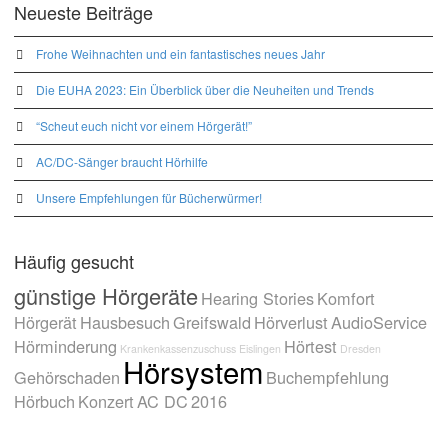
Neueste Beiträge
Frohe Weihnachten und ein fantastisches neues Jahr
Die EUHA 2023: Ein Überblick über die Neuheiten und Trends
“Scheut euch nicht vor einem Hörgerät!”
AC/DC-Sänger braucht Hörhilfe
Unsere Empfehlungen für Bücherwürmer!
Häufig gesucht
günstige Hörgeräte
Hearing Stories
Komfort
Hörgerät
Hausbesuch
Greifswald
Hörverlust
AudioService
Hörminderung
Hörtest
Krankenkassenzuschuss
Eislingen
Dresden
Hörsystem
Gehörschaden
Buchempfehlung
Hörbuch
Konzert
AC DC
2016