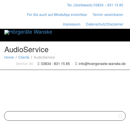
Tel. (Greifswald) 03834 – 831 15 85
Für Sie auch auf WhatsApp erreichbar
Termin vereinbaren
Impressum
Datenschutz/Disclaimer
Toggle
naviga
AudioService
Home
Clients
AudioService
Service Tel.
03834 - 831 15 85
info@hoergeraete-wanske.de