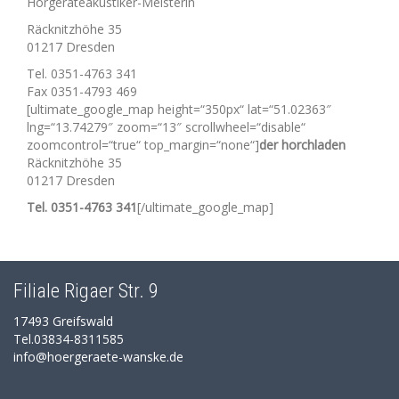
Hörgeräteakustiker-Meisterin
Räcknitzhöhe 35
01217 Dresden
Tel. 0351-4763 341
Fax 0351-4793 469
[ultimate_google_map height=“350px“ lat=“51.02363″
lng=“13.74279″ zoom=“13″ scrollwheel=“disable“
zoomcontrol=“true“ top_margin=“none“]
der horchladen
Räcknitzhöhe 35
01217 Dresden
Tel. 0351-4763 341
[/ultimate_google_map]
Filiale Rigaer Str. 9
17493 Greifswald
Tel.03834-8311585
info@hoergeraete-wanske.de